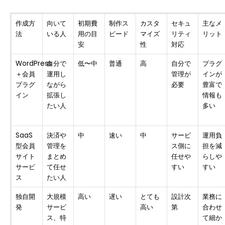
作成方
向いて
初期費
制作ス
カスタ
セキュ
主なメ
法
いる人
用の目
ピード
マイズ
リティ
リット
安
性
対応
WordPress
自分で
低〜中
普通
高
自分で
プラグ
＋会員
運用し
管理が
インが
プラグ
ながら
必要
豊富で
イン
拡張し
情報も
たい人
多い
SaaS
決済や
中
速い
中
サービ
運用負
型会員
管理を
ス側に
担を減
サイト
まとめ
任せや
らしや
サービ
て任せ
すい
すい
ス
たい人
独自開
大規模
高い
遅い
とても
設計次
業務に
発
サービ
高い
第
合わせ
ス、特
て細か