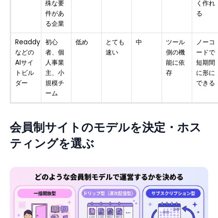
殊な要
く作れ
件があ
る
る企業
Readdy
初心
低め
とても
中
ツール
ノーコ
などの
者、個
速い
側の機
ードで
AIサイ
人事業
能に依
短期間
トビル
主、小
存
に形に
ダー
規模チ
できる
ーム
会員制サイトのモデルを決定・ホス
ティングを選ぶ